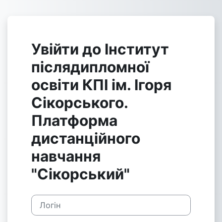
Перейти до головного вмісту
Увійти до Інститут
післядипломної
освіти КПІ ім. Ігоря
Сікорського.
Платформа
дистанційного
навчання
"Сікорський"
Логін