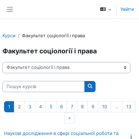
Перейти до головного вмісту
Увійти
Бокова панель
Курси
Факультет соціології і права
Факультет соціології і права
Категорії курсів
Пошук курсів
Пошук курсів
Сторінка 1
Сторінка 2
Сторінка 3
Сторінка 4
Сторінка 5
Сторінка 6
Сторінка 7
Сторінка 8
Сторінка 9
Сторінка 10
Сто
1
2
3
4
5
6
7
8
9
10
…
13
Наступна сторінка
»
Наукові дослідження в сфері соціальної роботи та