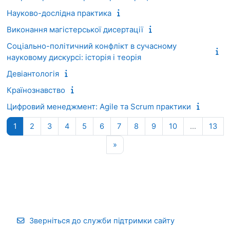
Науково-дослідна практика
Виконання магістерської дисертації
Соціально-політичний конфлікт в сучасному
науковому дискурсі: історія і теорія
Девіантологія
Країнознавство
Цифровий менеджмент: Agile та Scrum практики
Сторінка 1
Сторінка 2
Сторінка 3
Сторінка 4
Сторінка 5
Сторінка 6
Сторінка 7
Сторінка 8
Сторінка 9
Сторінка 10
Сто
1
2
3
4
5
6
7
8
9
10
…
13
Наступна сторінка
»
Зверніться до служби підтримки сайту