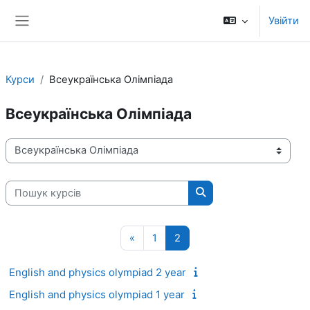
Перейти до головного вмісту
Увійти
Бокова панель
Курси
Всеукраїнська Олімпіада
Всеукраїнська Олімпіада
Категорії курсів
Пошук курсів
Пошук курсів
Попередня сторінка
Сторінка 1
Сторінка 2
«
1
2
English and physics olympiad 2 year
English and physics olympiad 1 year