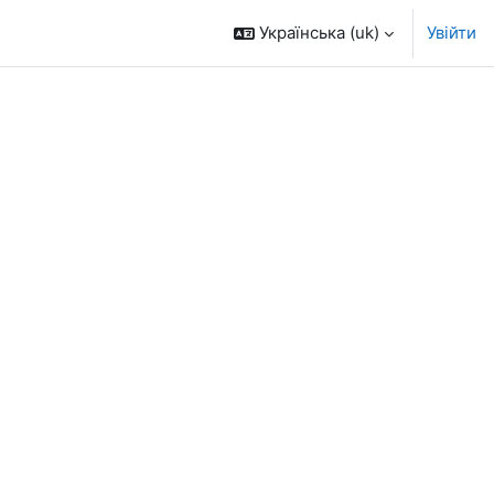
Українська ‎(uk)‎
Увійти
к курсів