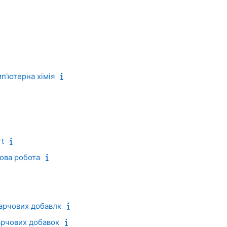
п'ютерна хімія
rt
сова робота
 харчових добавлк
харчових добавок