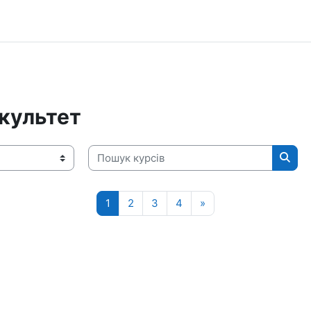
акультет
Пошук курсів
Пошу
Сторінка 1
Сторінка 2
Сторінка 3
Сторінка 4
Наступна сторінка
1
2
3
4
»