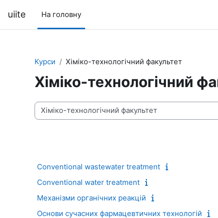
Перейти до головного вмісту
uiite
На головну
Курси
Хіміко-технологічний факультет
Хіміко-технологічний ф
Категорії курсів
Conventional wastewater treatment
Conventional water treatment
Механізми органічних реакцій
Основи сучасних фармацевтичних технологій