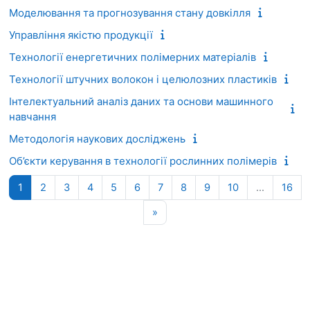
Моделювання та прогнозування стану довкілля
Управління якістю продукції
Технології енергетичних полімерних матеріалів
Технології штучних волокон і целюлозних пластиків
Інтелектуальний аналіз даних та основи машинного
навчання
Методологія наукових досліджень
Об’єкти керування в технології рослинних полімерів
Сторінка 1
Сторінка 2
Сторінка 3
Сторінка 4
Сторінка 5
Сторінка 6
Сторінка 7
Сторінка 8
Сторінка 9
Сторінка 10
Сто
1
2
3
4
5
6
7
8
9
10
…
16
Наступна сторінка
»