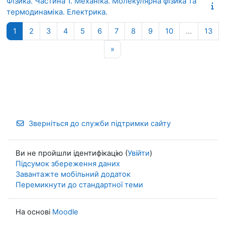
Фізика. Частина 1. Механіка. Молекулярна фізика та
термодинаміка. Електрика.
Сторінка 1
Сторінка 2
Сторінка 3
Сторінка 4
Сторінка 5
Сторінка 6
Сторінка 7
Сторінка 8
Сторінка 9
Сторінка 10
Сто
1
2
3
4
5
6
7
8
9
10
…
13
Наступна сторінка
»
Зверніться до служби підтримки сайту
Ви не пройшли ідентифікацію (
Увійти
)
Підсумок збереження даних
Завантажте мобільний додаток
Перемикнути до стандартної теми
На основі
Moodle