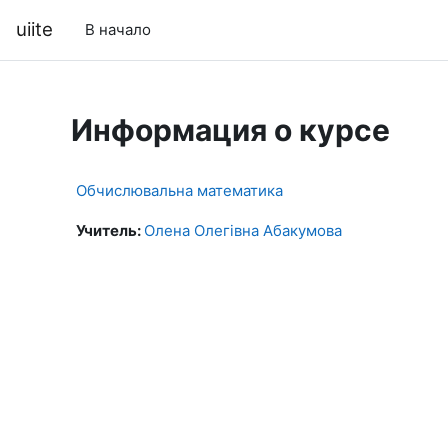
Перейти к основному содержанию
uiite
В начало
Информация о курсе
Обчислювальна математика
Учитель:
Олена Олегівна Абакумова