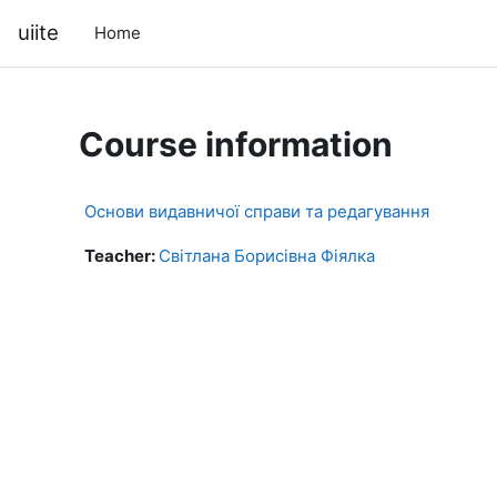
Skip to main content
uiite
Home
Course information
Основи видавничої справи та редагування
Teacher:
Світлана Борисівна Фіялка