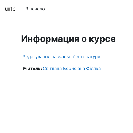
Перейти к основному содержанию
uiite
В начало
Информация о курсе
Редагування навчальної літератури
Учитель:
Світлана Борисівна Фіялка