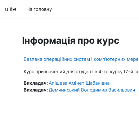
Перейти до головного вмісту
uiite
На головну
Інформація про курс
Безпека операційних систем і комп'ютерних мер
Курс призначений для студентів 4-го курсу (7-й с
Викладач:
Апішева Амінет Шабанівна
Викладач:
Демчинський Володимир Васильович