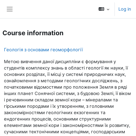
Skip to main content
Log in
Side panel
Course information
Геологія з основами геоморфології
Метою вивчення даної дисципліни є формування у
студентів комплексу знань в області геології як науки, її
основних розділах, її місці у системі природничих наук,
ознайомлення з методами геологічних досліджень, з
початковими відомостями про положення Земля в ряді
інших планет Сонячної системи, з будовою Землі, її віком
і речовинним складом земної кори – мінералами та
гірськими породами і їх утворенням, з головними
закономірностями геологічних екзогенних та
ендогенних процесів, основними структурними
елементами земної кори і закономірностями їх розвитку,
сучасними тектонічними концепціями, господарським