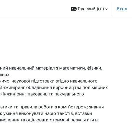
Русский ‎(ru)‎
Вход
ий навчальний матеріал з математики, фізики,
інах.
ничо-наукової підготовки згідно навчального
и «Інжиніринг обладнання виробництва полімерних
и «Інжиніринг паковань та пакувального
матики та правила роботи з комп’ютером; знання
 уміння виконувати набір текстів, вставки
бчислення та оцінювати отримані результати в