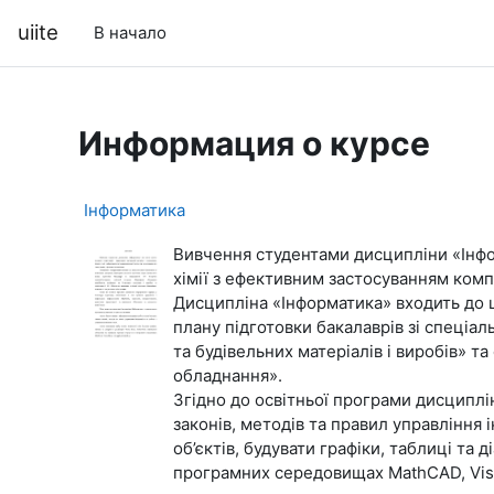
Перейти к основному содержанию
uiite
В начало
Информация о курсе
Інформатика
Вивчення студентами дисципліни «Інфо
хімії з ефективним застосуванням комп
Дисципліна «Інформатика» входить до ц
плану підготовки бакалаврів зі спеці
та будівельних матеріалів і виробів» т
обладнання».
Згідно до освітньої програми дисциплі
законів, методів та правил управління 
об’єктів, будувати графіки, таблиці та
програмних середовищах MathCAD, Visual