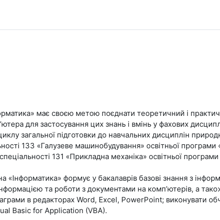
рматика» має своєю метою поєднати теоретичний і практичн
’ютера для застосування цих знань і вмінь у фахових дисципл
иклу загальної підготовки до навчальних дисциплін природ
альності 133 «Галузеве машинобудування» освітньої програм
а спеціальності 131 «Прикладна механіка» освітньої програм
на «Інформатика» формує у бакалаврів базові знання з інфор
інформацією та роботи з документами на комп’ютерів, а також
 діаграми в редакторах Word, Excel, PowerPoint; виконувати о
 Basic for Application (VBA).