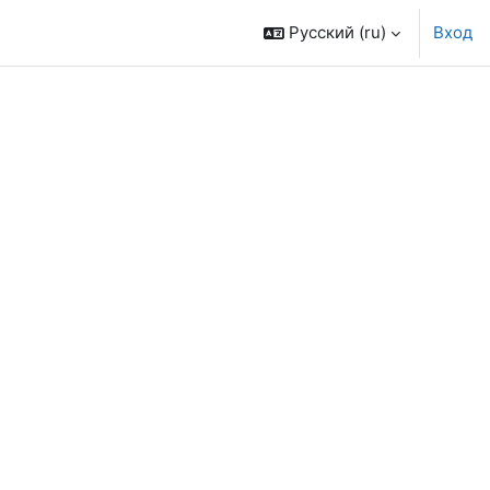
Русский ‎(ru)‎
Вход