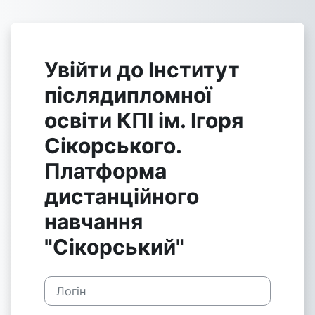
Перейти до головного вмісту
Увійти до Інститут
післядипломної
освіти КПІ ім. Ігоря
Сікорського.
Платформа
дистанційного
навчання
"Сікорський"
Логін