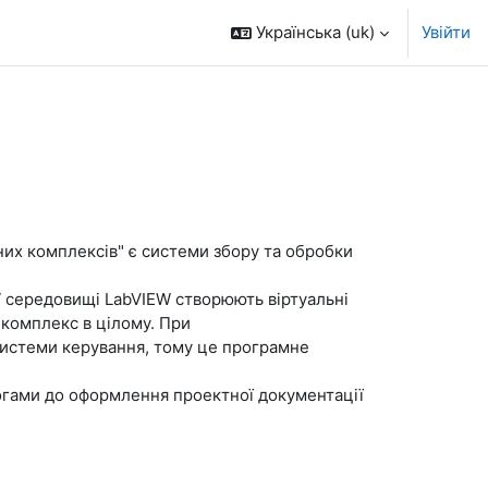
Українська ‎(uk)‎
Увійти
них комплексів"
є си
стеми збору та обробки
У середовищі
LabVIEW створюють віртуальні
комплекс в цілому. При
 системи керування, тому це програмне
огами до оформлення проектної документації