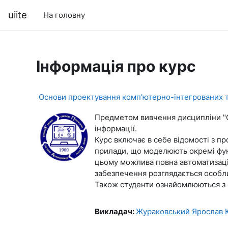
Перейти до головного вмісту
uiite
На головну
Інформація про курс
Основи проектування комп'ютерно-інтегрованих 
Предметом вивчення дисципліни
"
інформації.
Курс
включає в себе вiдомостi з
пр
прилади, що моделюють окремі фун
цьому можлива повна автоматизац
забезпечення розглядається
особл
Також студенти ознайомлюються з
Викладач:
Жураковський Ярослав 