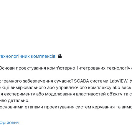
технологічних комплексів
Основи проектування комп'ютерно
-
інтегрованих технологіч
о
грамного забезпечення сучасної SCADA системи LabVIEW. 
кції
вимірювального або управляючого комплексу або весь 
ія експерименту або
моделювання властивостей
об’єкту та
иво детально.
 основними етапами проектування систем
керування та вим
Юрійович