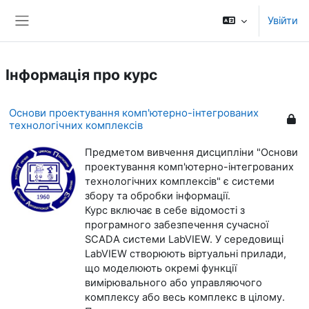
Перейти до головного вмісту
Увійти
Бокова панель
Інформація про курс
Основи проектування комп'ютерно-інтегрованих
технологічних комплексів
Предметом вивчення дисципліни
"Основи
проектування комп'ютерно
-
інтегрованих
технологічних комплексів"
є си
стеми
збору та обробки інформації.
Курс
включає в себе вiдомостi з
про
грамного забезпечення сучасної
SCADA системи LabVIEW. У середовищі
LabVIEW створюють віртуальні прилади,
що моделюють окремі функції
вимірювального або управляючого
комплексу або весь комплекс в цілому.