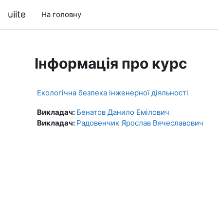
Перейти до головного вмісту
uiite
На головну
Інформація про курс
Екологічна безпека інженерної діяльності
Викладач:
Бенатов Данило Емілович
Викладач:
Радовенчик Ярослав Вячеславович