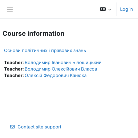
Skip to main content
Log in
Side panel
Course information
Основи політичних і правових знань
Teacher:
Володимир Іванович Білошицький
Teacher:
Володимир Олексійович Власов
Teacher:
Олексій Федорович Канюка
Contact site support