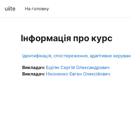
Перейти до головного вмісту
uiite
На головну
Інформація про курс
Ідентифікація, спостереження, адаптивне керува
Викладач:
Бур’ян Сергій Олександрович
Викладач:
Ніконенко Євген Олексійович