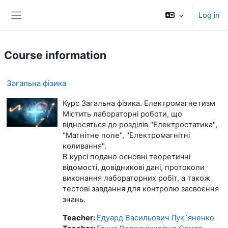
Skip to main content
Log in
Side panel
Course information
Загальна фізика
Курс Загальна фізика. Електромагнетизм
Містить лабораторні роботи, що
відносяться до розділів "Електростатика",
"Магнітне поле", "Електромагнітні
коливання".
В курсі подано основні теоретичні
відомості, довідникові дані, протоколи
виконання лабораторних робіт, а також
тестові завдання для контролю засвоєння
знань.
Teacher:
Едуард Васильович Лук`яненко