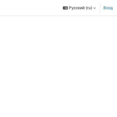
Русский ‎(ru)‎
Вход