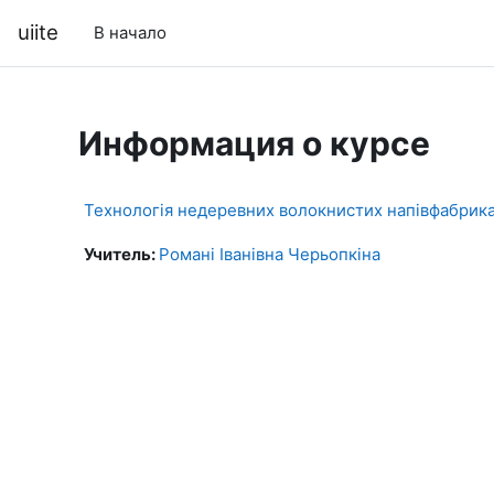
Перейти к основному содержанию
uiite
В начало
Информация о курсе
Технологія недеревних волокнистих напівфабрика
Учитель:
Романі Іванівна Черьопкіна