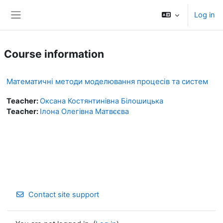
Skip to main content
Log in
Side panel
Course information
Математичні методи моделювання процесів та систем
Teacher:
Оксана Костянтинівна Білошицька
Teacher:
Ілона Олегівна Матвєєва
Contact site support