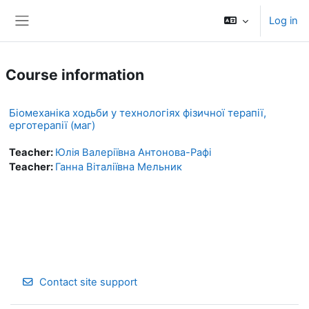
Skip to main content
Log in
Side panel
Course information
Біомеханіка ходьби у технологіях фізичної терапії,
ерготерапії (маг)
Teacher:
Юлія Валеріївна Антонова-Рафі
Teacher:
Ганна Віталіївна Мельник
Contact site support