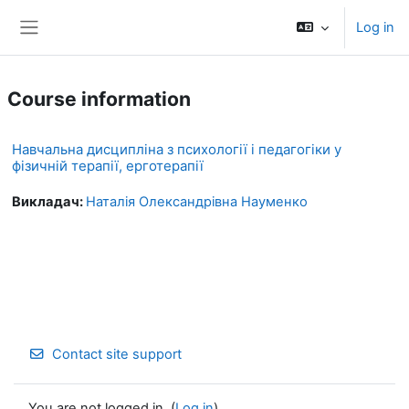
Skip to main content
Log in
Side panel
Course information
Навчальна дисципліна з психології і педагогіки у
фізичній терапії, ерготерапії
Викладач:
Наталія Олександрівна Науменко
Contact site support
You are not logged in. (
Log in
)