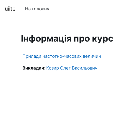
Перейти до головного вмісту
uiite
На головну
Інформація про курс
Прилади частотно-часових величин
Викладач:
Козир Олег Васильович