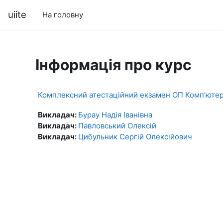
Перейти до головного вмісту
uiite
На головну
Інформація про курс
Комплексний атестаційний екзамен ОП Комп’ютерно
Викладач:
Бурау Надія Іванівна
Викладач:
Павловський Олексій
Викладач:
Цибульник Сергій Олексійович