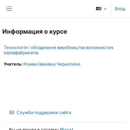
Перейти к основному содержанию
Вход
Боковая панель
Информация о курсе
Технологія і обладнання виробництва волокнистих
напівфабрикатів.
Учитель:
Романі Іванівна Черьопкіна
Служба поддержки сайта
Вы не вошли в систему (
Вход
)