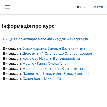
Перейти до головного вмісту
Увійти
Бокова панель
Інформація про курс
Вища та прикладна математика для менеджерів
Викладач:
Бовсуновська Валерія Валентинівна
Викладач:
Диховичний Олександр Олександрович
Викладач:
Круглова Наталія Володимирівна
Викладач:
Маслюк Ганна Олексіївна
Викладач:
Москвичова Катерина Костянтинівна
Викладач:
Павленков Володимир Володимирович
Викладач:
Савич Ірина Миколаївна