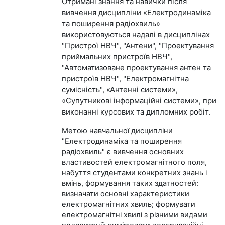
Отримані знання та навички після
вивчення дисципліни «Електродинаміка
та поширення радіохвиль»
використовуються надалі в дисциплінах
"Пристрої НВЧ", "Антени", "Проектування
приймальних пристроїв НВЧ",
"Автоматизоване проектування антен та
пристроїв НВЧ", "Електромагнітна
сумісність", «Антенні системи»,
«Супутникові інформаційні системи», при
виконанні курсових та дипломних робіт.
Метою навчальної дисципліни
"Електродинаміка та поширення
радіохвиль" є вивчення основних
властивостей електромагнітного поля,
набуття студентами конкретних знань і
вмінь, формування таких здатностей:
визначати основні характеристики
електромагнітних хвиль; формувати
електромагнітні хвилі з різними видами