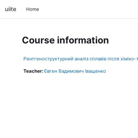
Skip to main content
uiite
Home
Course information
Рентгеноструктурний аналіз сплавів після хіміко
Teacher:
Євген Вадимович Іващенко