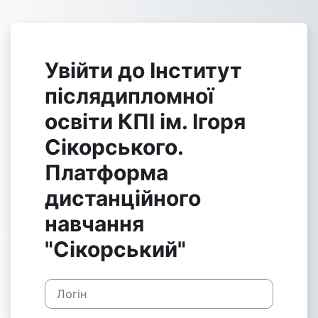
Перейти до головного вмісту
Увійти до Інститут
післядипломної
освіти КПІ ім. Ігоря
Сікорського.
Платформа
дистанційного
навчання
"Сікорський"
Логін