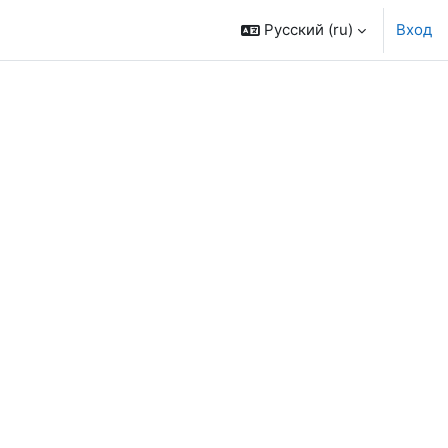
Русский ‎(ru)‎
Вход