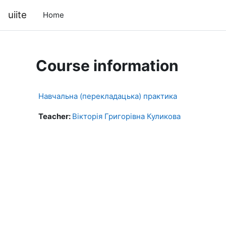
Skip to main content
uiite
Home
Course information
Навчальна (перекладацька) практика
Teacher:
Вікторія Григорівна Куликова