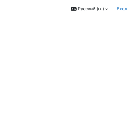
Русский ‎(ru)‎
Вход