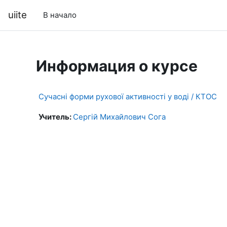
Перейти к основному содержанию
uiite
В начало
Информация о курсе
Сучасні форми рухової активності у воді / КТОС
Учитель:
Сергій Михайлович Сога