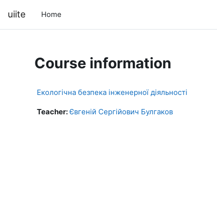
Skip to main content
uiite
Home
Course information
Екологічна безпека інженерної діяльності
Teacher:
Євгеній Сергійович Булгаков