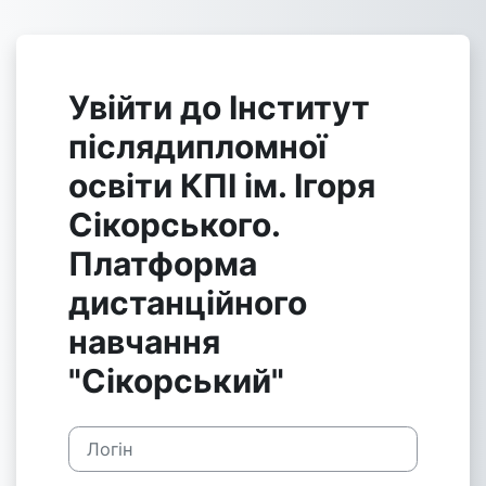
Перейти до головного вмісту
Увійти до Інститут
післядипломної
освіти КПІ ім. Ігоря
Сікорського.
Платформа
дистанційного
навчання
"Сікорський"
Логін