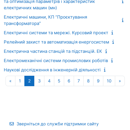
та оптимізація параметрів і характеристик
електричних машин (мн)
Електричні машини, КП “Проєктування
трансформатора”
Електричні системи та мережі. Курсовий проект
Релейний захист та автоматизація енергосистем
Електрична частина станцій та підстанцій. ЕК
Електромеханічні системи промислових роботів
Наукові дослідження в інженерній діяльності
Попередня сторінка
Сторінка 1
Сторінка 2
Сторінка 3
Сторінка 4
Сторінка 5
Сторінка 6
Сторінка 7
Сторінка 8
Сторінка 9
Сторінка
Наст
«
1
2
3
4
5
6
7
8
9
10
»
Зверніться до служби підтримки сайту