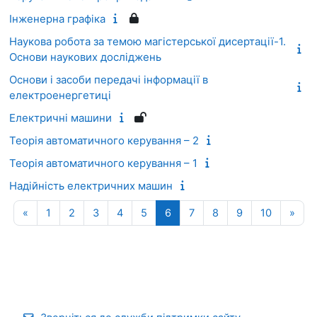
Інженерна графіка
Наукова робота за темою магістерської дисертації-1.
Основи наукових досліджень
Основи і засоби передачі інформації в
електроенергетиці
Електричні машини
Теорія автоматичного керування – 2
Теорія автоматичного керування – 1
Надійність електричних машин
Попередня сторінка
Сторінка 1
Сторінка 2
Сторінка 3
Сторінка 4
Сторінка 5
Сторінка 6
Сторінка 7
Сторінка 8
Сторінка 9
Сторінка
Наст
«
1
2
3
4
5
6
7
8
9
10
»