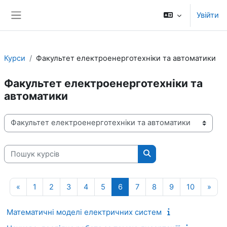
Перейти до головного вмісту
Увійти
Бокова панель
Курси
Факультет електроенерготехніки та автоматики
Факультет електроенерготехніки та
автоматики
Категорії курсів
Пошук курсів
Пошук курсів
Попередня сторінка
Сторінка 1
Сторінка 2
Сторінка 3
Сторінка 4
Сторінка 5
Сторінка 6
Сторінка 7
Сторінка 8
Сторінка 9
Сторінка
Наст
«
1
2
3
4
5
6
7
8
9
10
»
Математичні моделі електричних систем