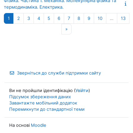
Фізика. Частина 1. Механіка. Молекулярна фізика та
термодинаміка. Електрика.
Сторінка 1
Сторінка 2
Сторінка 3
Сторінка 4
Сторінка 5
Сторінка 6
Сторінка 7
Сторінка 8
Сторінка 9
Сторінка 10
Сто
1
2
3
4
5
6
7
8
9
10
…
13
Наступна сторінка
»
Зверніться до служби підтримки сайту
Ви не пройшли ідентифікацію (
Увійти
)
Підсумок збереження даних
Завантажте мобільний додаток
Перемикнути до стандартної теми
На основі
Moodle