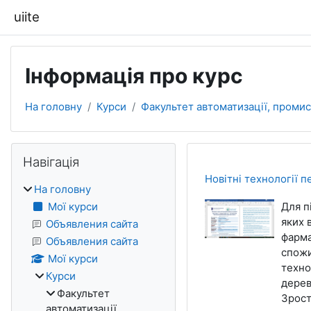
Перейти до головного вмісту
uiite
Інформація про курс
На головну
Курси
Факультет автоматизації, промисл
Блоки
Пропустити Навігація
Навігація
Новітні технології 
На головну
Мої курси
Для п
яких 
Объявления сайта
фарма
Объявления сайта
спожи
Мої курси
техно
Курси
дерев
Факультет
Зрост
автоматизації,