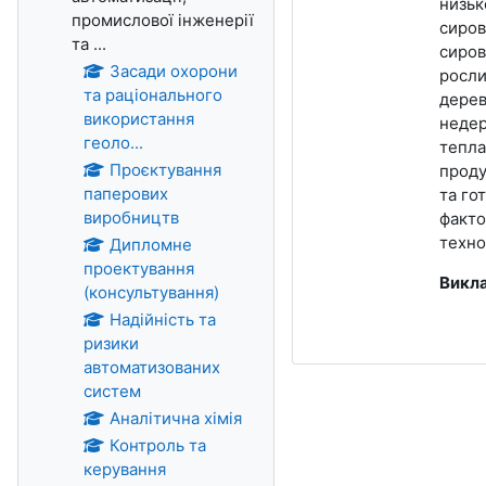
низьк
промислової інженерії
сиров
та ...
сиров
Засади охорони
росли
та раціонального
дерев
використання
недер
геоло...
тепла
Проєктування
проду
паперових
та го
виробництв
факто
техно
Дипломне
проектування
Викл
(консультування)
Надійність та
ризики
автоматизованих
систем
Аналітична хімія
Контроль та
керування