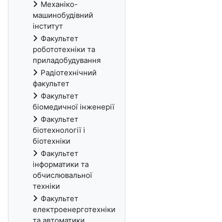
Механіко-
машинобудівний
інститут
Факультет
робототехніки та
приладобудування
Радіотехнічний
факультет
Факультет
біомедичної інженерії
Факультет
біотехнології і
біотехніки
Факультет
iнформатики та
обчислювальної
техніки
Факультет
електроенерготехніки
та автоматики