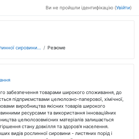
Ви не пройшли ідентифікацію (
Увійти
)
линної сировини...
Резюме
вання
ого забезпечення товарами широкого споживання, до
ється підприємствами целюлозно-паперової, хімічної,
овами виробництва якісних товарів широкого
овинними ресурсами та використання інноваційних
бництва целюлозовмісних матеріалів залишається
гіршення стану довкілля та здоров’я населення.
ших видів рослинної сировини - листяних порід і