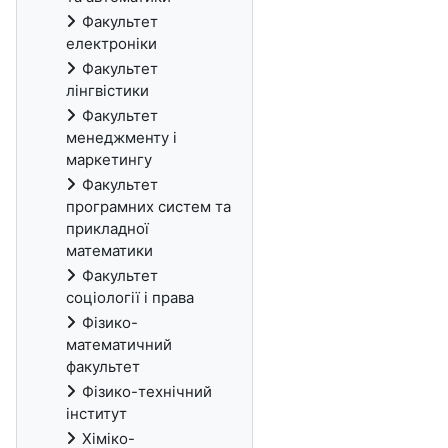
Факультет
електронiки
Факультет
лінгвістики
Факультет
менеджменту і
маркетингу
Факультет
програмних систем та
прикладної
математики
Факультет
соціології і права
Фiзико-
математичний
факультет
Фізико-технічний
інститут
Хіміко-