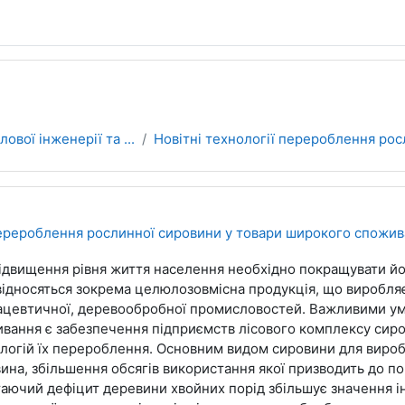
ової інженерії та ...
Новітні технології перероблення рос
перероблення рослинної сировини у товари широкого спожи
ідвищення рівня життя населення необхідно покращувати й
відносяться зокрема целюлозовмісна продукція, що виробля
цевтичної, деревообробної промисловостей. Важливими ум
вання є забезпечення підприємств лісового комплексу сир
логій їх перероблення. Основним видом сировини для виро
ина, збільшення обсягів використання якої призводить до по
аючий дефіцит деревини хвойних порід збільшує значення ін