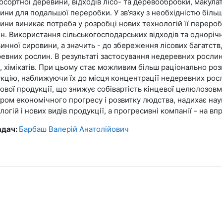
осортної деревини, відходів лісо- та деревообробки, макула
ини для подальшої переробки. У зв’язку з необхідністю біль
ини виникає потреба у розробці нових технологій її перер
н. Використання сільськогосподарських відходів та одноріч
инної сировини, а значить - до збереження лісових багатств
евних рослин. В результаті застосування недеревних рослин
, хімікатів. При цьому стає можливим більш раціонально роз
кцію, наближуючи їх до місця концентрації недеревних рос
тової продукції, що знижує собівартість кінцевої целюлозовм
ром економічного прогресу і розвитку людства, надихає наук
логій і нових видів продукції, а прогресивні компанії - на в
адач:
Барбаш Валерій Анатолійович