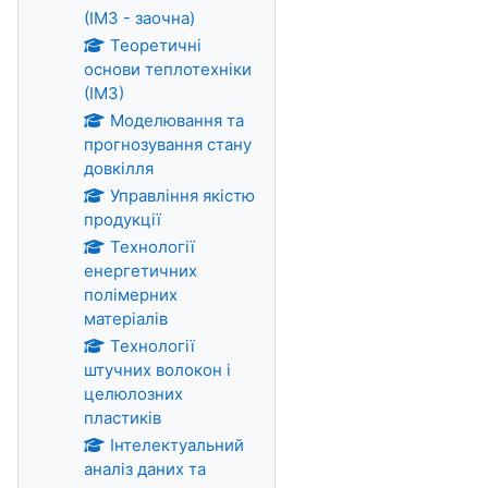
(ІМЗ - заочна)
Теоретичні
основи теплотехніки
(ІМЗ)
Моделювання та
прогнозування стану
довкілля
Управління якістю
продукції
Технології
енергетичних
полімерних
матеріалів
Технології
штучних волокон і
целюлозних
пластиків
Інтелектуальний
аналіз даних та