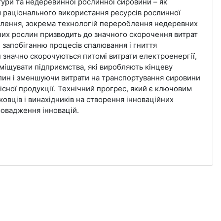
тури та недеревинної рослинної сировини – як
ш раціонального використання ресурсів рослинної
облення, зокрема технологій перероблення недеревних
них рослин призводить до значного скорочення витрат
, запобіганню процесів спалювання і гниття
 значно скорочуються питомі витрати електроенергії,
міщувати підприємства, які виробляють кінцеву
лин і зменшуючи витрати на транспортування сировини
існої продукції. Технічний прогрес, який є ключовим
овців і винахідників на створення інноваційних
провадження інновацій.