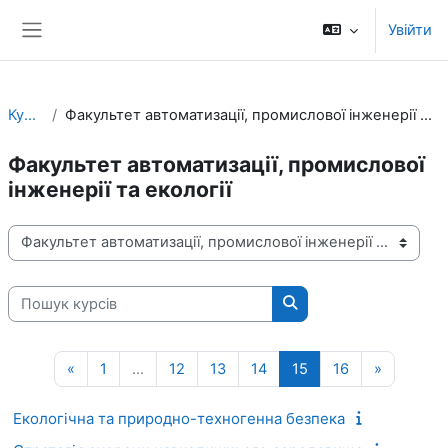
Перейти до головного вмісту
Увійти
Бокова панель
Курси
Факультет автоматизації, промислової інженерії та екології
Факультет автоматизації, промислової
інженерії та екології
Категорії курсів
Пошук курсів
Пошук курсів
Попередня сторінка
Сторінка 1
Сторінка 12
Сторінка 13
Сторінка 14
Сторінка 15
Сторінка 16
Наступна
«
1
…
12
13
14
15
16
»
Екологічна та природно-техногенна безпека