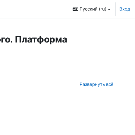
Русский ‎(ru)‎
Вход
кого. Платформа
к курса
Развернуть всё