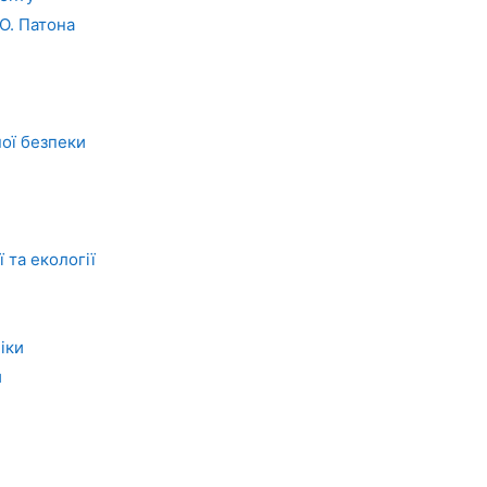
.О. Патона
ної безпеки
 та екології
іки
и