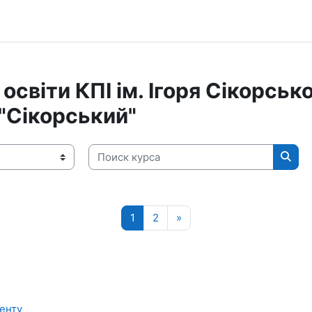
освіти КПІ ім. Ігоря Сікорсь
"Сікорський"
Поиск курса
Поис
Страница 1
Страница 2
Следующая страница
1
2
»
енту