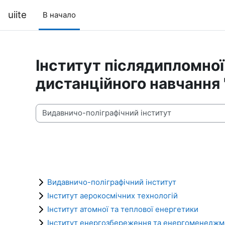
Перейти к основному содержанию
uiite
В начало
Інститут післядипломної 
дистанційного навчання 
Категории курсов
Видавничо-поліграфічний інститут
Інститут аерокосмічних технологій
Інститут атомної та теплової енергетики
Інститут енергозбереження та енергоменеджм